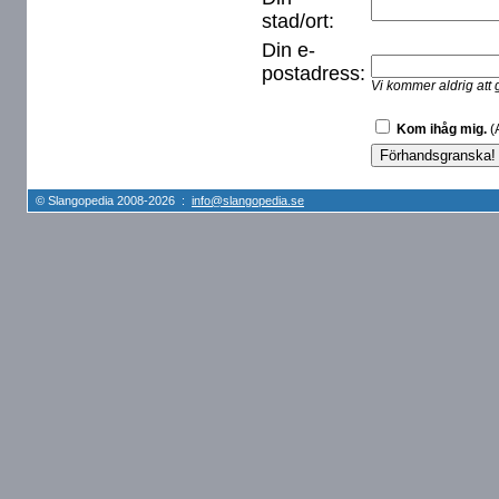
stad/ort:
Din e-
postadress:
Vi kommer aldrig att 
Kom ihåg mig.
(A
© Slangopedia 2008-2026 :
info@slangopedia.se