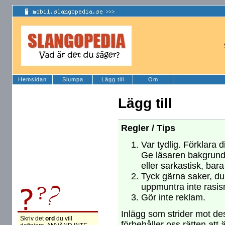
Hemsidan
Slumpa
Lägg till
Om
Lägg till
Regler / Tips
Var tydlig. Förklara d
Ge läsaren bakgrund
eller sarkastisk, bara
Tyck gärna saker, du 
uppmuntra inte rasism
Gör inte reklam.
Inlägg som strider mot des
Skriv det
ord
du vill
förbehåller oss rätten att 