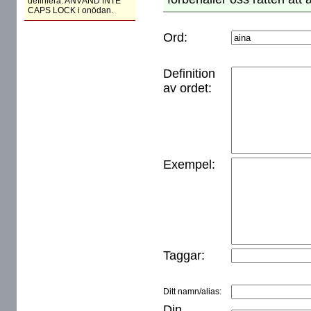
definiera. ANVÄND INTE
CAPS LOCK i onödan.
Ord:
Definition
av ordet:
Exempel:
Taggar:
Ditt namn/alias:
Din