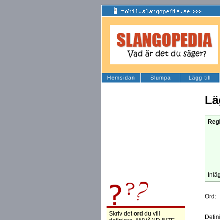
Hemsidan
Slumpa
Lägg till
Lä
Regl
Inlä
Ord:
Skriv det
ord
du vill
Defin