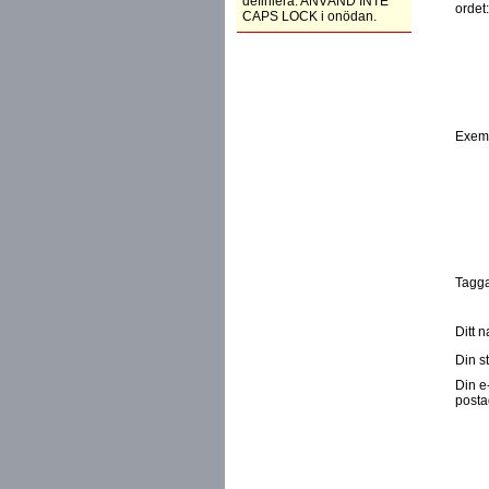
definiera. ANVÄND INTE
ordet
CAPS LOCK i onödan.
Exem
Tagga
Ditt 
Din st
Din e
posta