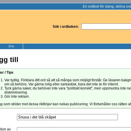
En ordbok för slang, sköna ord
Sök i ordboken:
Om
gg till
er / Tips
Var tydlig. Förklara ditt ord så att så många som möjligt förstår. Ge läsaren bak
om så behövs. Var gärna rolig eller sarkastisk, bara det inte är
för
internt.
Tyck gärna saker, du behöver inte vara "politiskt korrekt", men uppmuntra inte ra
diskriminering.
Gör inte reklam.
gg som strider mot dessa riktlinjer kan nekas publicering. Vi förbehåller oss rätten a
ition av