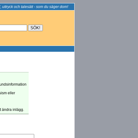
, uttryck och talesätt - som du säger dom!
grundsinformation
sism eller
tt ändra inlägg.