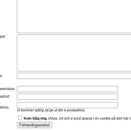
:
pel:
r:
namn/alias:
ad/ort:
-
dress:
Vi kommer aldrig att ge ut din e-postadress.
Kom ihåg mig.
(Alias, ort och e-post sparas i en cookie på den här d