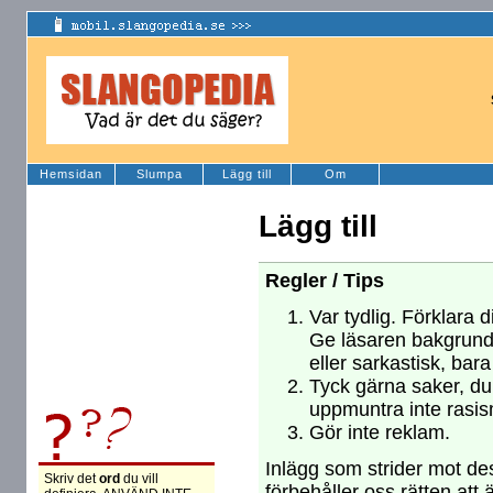
Hemsidan
Slumpa
Lägg till
Om
Lägg till
Regler / Tips
Var tydlig. Förklara d
Ge läsaren bakgrund
eller sarkastisk, bara
Tyck gärna saker, du 
uppmuntra inte rasism
Gör inte reklam.
Inlägg som strider mot des
Skriv det
ord
du vill
förbehåller oss rätten att 