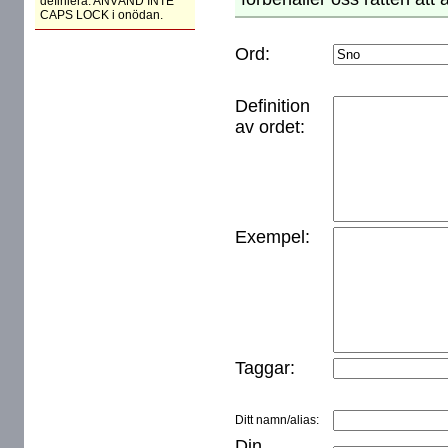
definiera. ANVÄND INTE
CAPS LOCK i onödan.
Ord:
Definition
av ordet:
Exempel:
Taggar:
Ditt namn/alias:
Din