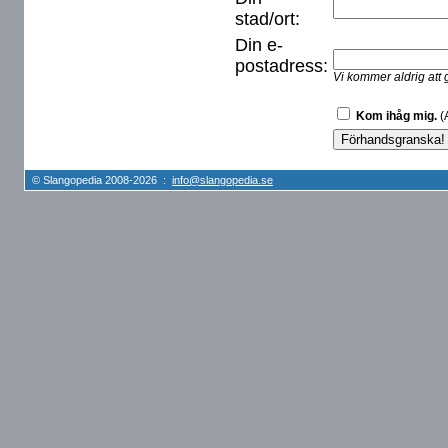
stad/ort:
Din e-
postadress:
Vi kommer aldrig att 
Kom ihåg mig.
(A
© Slangopedia 2008-2026 :
info@slangopedia.se