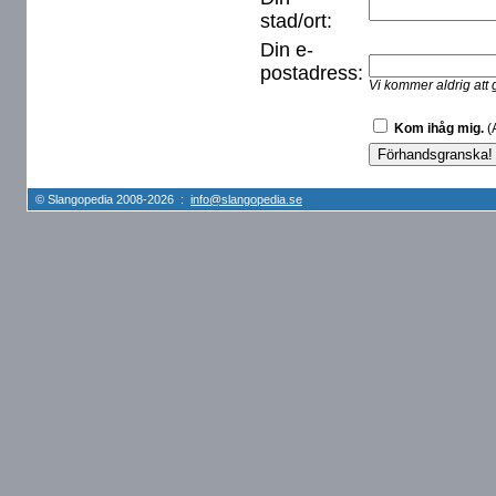
stad/ort:
Din e-
postadress:
Vi kommer aldrig att 
Kom ihåg mig.
(A
© Slangopedia 2008-2026 :
info@slangopedia.se