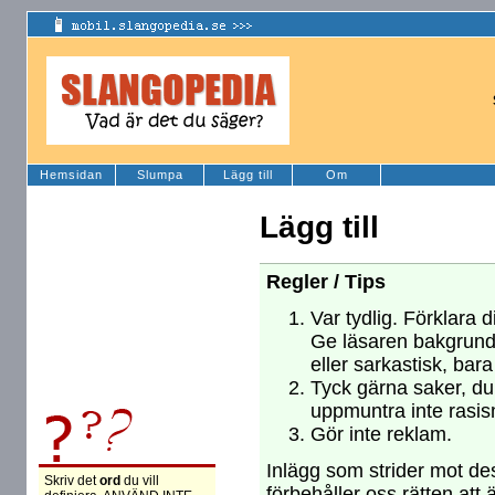
Hemsidan
Slumpa
Lägg till
Om
Lägg till
Regler / Tips
Var tydlig. Förklara d
Ge läsaren bakgrund
eller sarkastisk, bara
Tyck gärna saker, du 
uppmuntra inte rasism
Gör inte reklam.
Inlägg som strider mot des
Skriv det
ord
du vill
förbehåller oss rätten att 