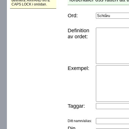
definiera. ANVÄND INTE
CAPS LOCK i onödan.
Ord:
Definition
av ordet:
Exempel:
Taggar:
Ditt namn/alias:
Din