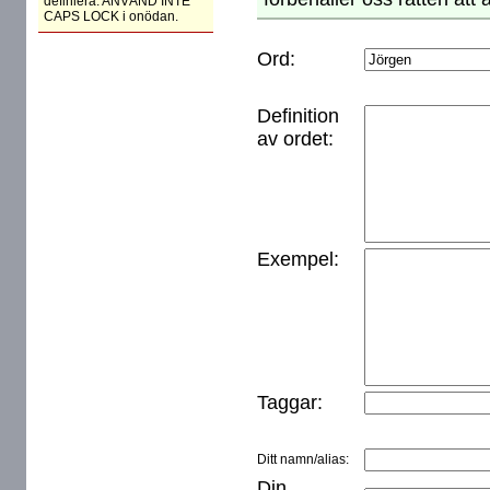
definiera. ANVÄND INTE
CAPS LOCK i onödan.
Ord:
Definition
av ordet:
Exempel:
Taggar:
Ditt namn/alias:
Din