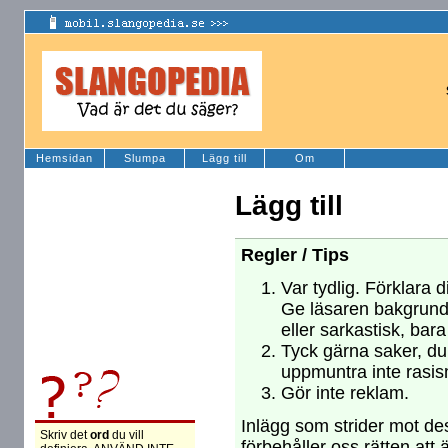
Hemsidan
Slumpa
Lägg till
Om
Lägg till
Regler / Tips
Var tydlig. Förklara d
Ge läsaren bakgrund
eller sarkastisk, bara
Tyck gärna saker, du 
uppmuntra inte rasism
Gör inte reklam.
Inlägg som strider mot des
Skriv det
ord
du vill
förbehåller oss rätten att 