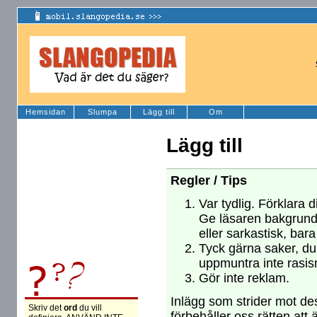
Hemsidan
Slumpa
Lägg till
Om
Lägg till
Regler / Tips
Var tydlig. Förklara d
Ge läsaren bakgrund
eller sarkastisk, bara
Tyck gärna saker, du 
uppmuntra inte rasism
Gör inte reklam.
Inlägg som strider mot des
Skriv det
ord
du vill
förbehåller oss rätten att 