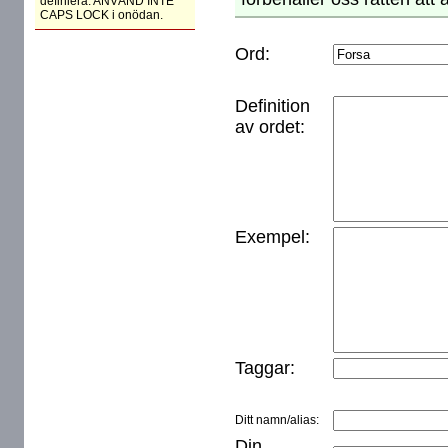
definiera. ANVÄND INTE
CAPS LOCK i onödan.
Ord:
Definition
av ordet:
Exempel:
Taggar:
Ditt namn/alias:
Din