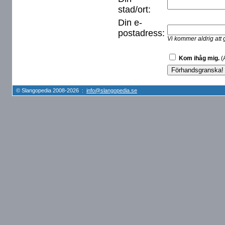
stad/ort:
Din e-
postadress:
Vi kommer aldrig att 
Kom ihåg mig.
(A
© Slangopedia 2008-2026 :
info@slangopedia.se