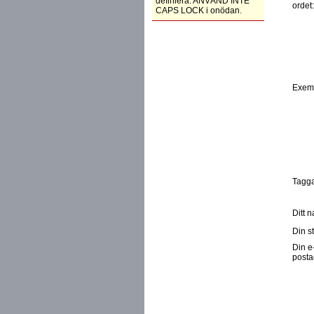
definiera. ANVÄND INTE
ordet
CAPS LOCK i onödan.
Exem
Tagga
Ditt 
Din st
Din e
posta