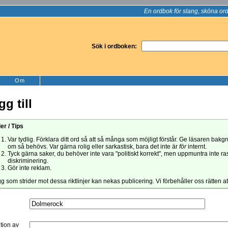
En ordbok för slang, sköna ord
Sök i ordboken:
Om
gg till
er / Tips
Var tydlig. Förklara ditt ord så att så många som möjligt förstår. Ge läsaren bak
om så behövs. Var gärna rolig eller sarkastisk, bara det inte är
för
internt.
Tyck gärna saker, du behöver inte vara "politiskt korrekt", men uppmuntra inte ra
diskriminering.
Gör inte reklam.
gg som strider mot dessa riktlinjer kan nekas publicering. Vi förbehåller oss rätten a
ition av