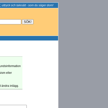
, uttryck och talesätt - som du säger dom!
grundsinformation
sism eller
tt ändra inlägg.