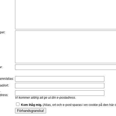
:
pel:
r:
namn/alias:
ad/ort:
-
dress:
Vi kommer aldrig att ge ut din e-postadress.
Kom ihåg mig.
(Alias, ort och e-post sparas i en cookie på den här d