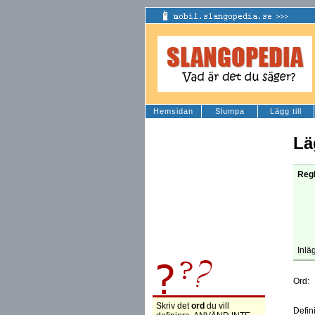
Hemsidan
Slumpa
Lägg till
Lä
Regl
Inlä
Ord:
Skriv det
ord
du vill
Defin