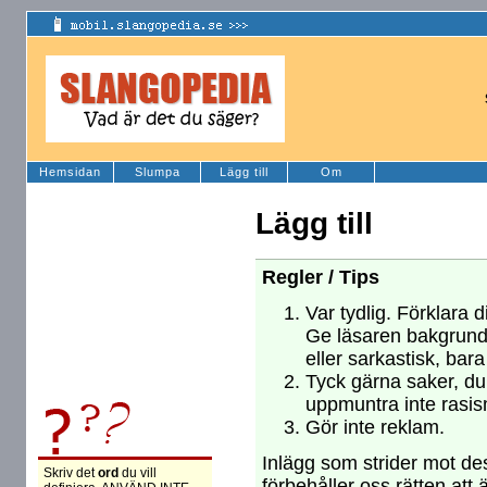
Hemsidan
Slumpa
Lägg till
Om
Lägg till
Regler / Tips
Var tydlig. Förklara d
Ge läsaren bakgrund
eller sarkastisk, bara
Tyck gärna saker, du 
uppmuntra inte rasism
Gör inte reklam.
Inlägg som strider mot des
Skriv det
ord
du vill
förbehåller oss rätten att 