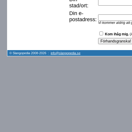
stad/ort:
Din e-
postadress:
Vi kommer aldrig att 
Kom ihåg mig.
(A
© Slangopedia 2008-2026 :
info@slangopedia.se