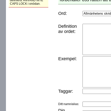
definiera. ANVÄND INTE
CAPS LOCK i onödan.
Ord:
Definition
av ordet:
Exempel:
Taggar:
Ditt namn/alias:
Din