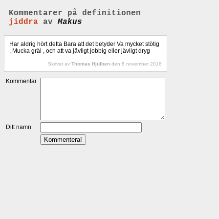
Kommentarer på definitionen
jiddra
av
Makus
Har aldrig hört detta Bara att det betyder Va mycket stötig
, Mucka gräl , och att va jävligt jobbig eller jävligt dryg
Skrivet av
Thomas Hjulben
den 8 november 2016
Kommentar
Ditt namn