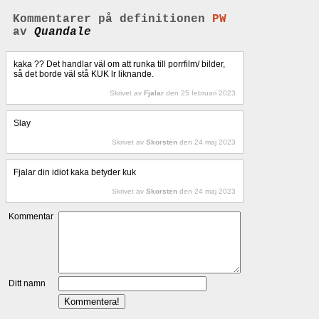
Kommentarer på definitionen
PW
av
Quandale
kaka ?? Det handlar väl om att runka till porrfilm/ bilder,
så det borde väl stå KUK lr liknande.
Skrivet av
Fjalar
den 25 februari 2023
Slay
Skrivet av
Skorsten
den 24 maj 2023
Fjalar din idiot kaka betyder kuk
Skrivet av
Skorsten
den 24 maj 2023
Kommentar
Ditt namn