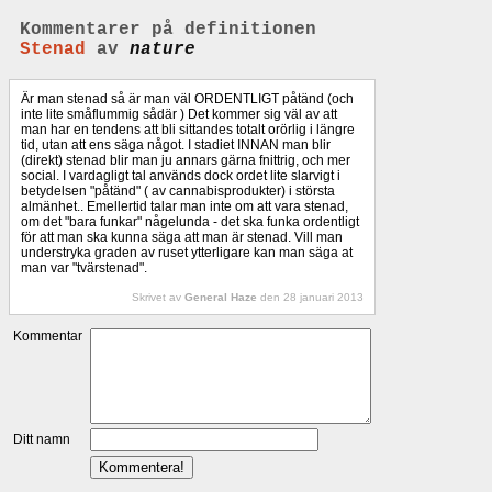
Kommentarer på definitionen
Stenad
av
nature
Är man stenad så är man väl ORDENTLIGT påtänd (och
inte lite småflummig sådär ) Det kommer sig väl av att
man har en tendens att bli sittandes totalt orörlig i längre
tid, utan att ens säga något. I stadiet INNAN man blir
(direkt) stenad blir man ju annars gärna fnittrig, och mer
social. I vardagligt tal används dock ordet lite slarvigt i
betydelsen "påtänd" ( av cannabisprodukter) i största
almänhet.. Emellertid talar man inte om att vara stenad,
om det "bara funkar" någelunda - det ska funka ordentligt
för att man ska kunna säga att man är stenad. Vill man
understryka graden av ruset ytterligare kan man säga at
man var "tvärstenad".
Skrivet av
General Haze
den 28 januari 2013
Kommentar
Ditt namn