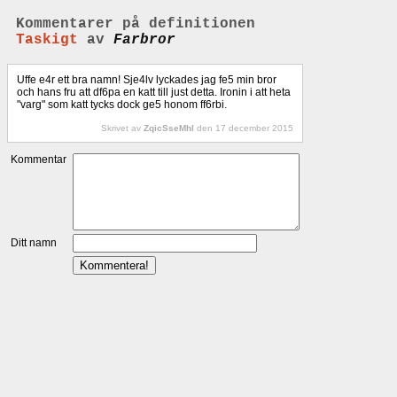
Kommentarer på definitionen
Taskigt
av
Farbror
Uffe e4r ett bra namn! Sje4lv lyckades jag fe5 min bror
och hans fru att df6pa en katt till just detta. Ironin i att heta
"varg" som katt tycks dock ge5 honom ff6rbi.
Skrivet av
ZqicSseMhl
den 17 december 2015
Kommentar
Ditt namn