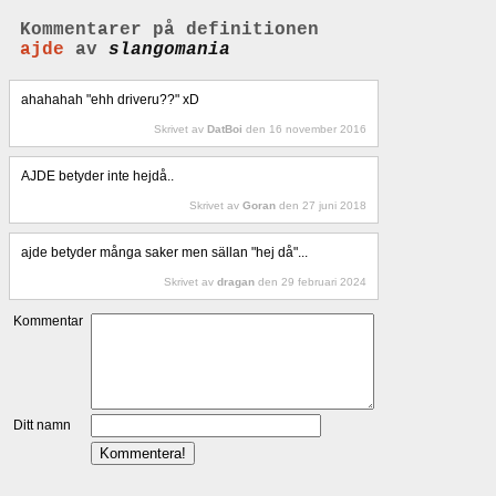
Kommentarer på definitionen
ajde
av
slangomania
ahahahah "ehh driveru??" xD
Skrivet av
DatBoi
den 16 november 2016
AJDE betyder inte hejdå..
Skrivet av
Goran
den 27 juni 2018
ajde betyder många saker men sällan "hej då"...
Skrivet av
dragan
den 29 februari 2024
Kommentar
Ditt namn